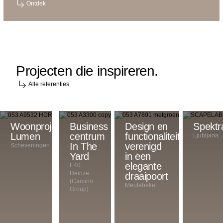
Ontdek
Projecten die inspireren.
Alle referenties
Woonproject
Het
Business
Design en
Spektr
Lumen
is
centrum
functionaliteit
Ljubljana
een
In The
verenigd
Scheveningen
investering,
Yard
in een
maar
elegante
E40
Deinze
er
draaipoort
(Camino
is
Meulebeke
Group)
niets
vergelijkbaars
op