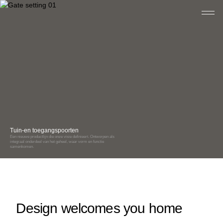
Tuin-en toegangspoorten
Post- & pakketbussen
Een nieuwe productlijn die onze visie definieert. Ontworpen als
integraal onderdeel van het geheel, waar vorm en functie
Zorgeloos post en pakketten ontvangen, ook als je niet thui
samenkomen.
Ontstaan uit eSafe, doorontwikkeld tot tijdloze oplossingen
Design welcomes you home