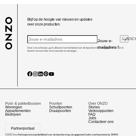
Blijf op de hoogte van nieuws en updates
over onze producten.
INSC
Jouw e-
mailadres
*
Door in te schrijven, ga ik akkoord met het beleid voor de bescherming van gegevens en ben ik
bereid commerciële communicatie te ontvangen
Post- & pakketbussen
Poorten
Over ONZO
Woningen
Schuifpoorten
Stories
Appartementen
Draaipoorten
Verkooppunten
Bedrijven
FAQ
Jobs
Contacteer ons
Partnerportaal
©2026 Onzo
Verkoopsvoorwaarden
Beleid voor de bescherming van gegevens
Cookie voorkeuren
site by SKINN