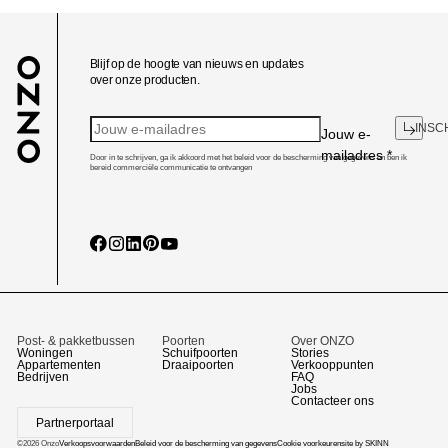
Blijf op de hoogte van nieuws en updates
over onze producten.
INSC
Jouw e-
mailadres
*
Door in te schrijven, ga ik akkoord met het beleid voor de bescherming van gegevens en ben ik
bereid commerciële communicatie te ontvangen
Post- & pakketbussen
Poorten
Over ONZO
Woningen
Schuifpoorten
Stories
Appartementen
Draaipoorten
Verkooppunten
Bedrijven
FAQ
Jobs
Contacteer ons
Partnerportaal
©2026 Onzo
Verkoopsvoorwaarden
Beleid voor de bescherming van gegevens
Cookie voorkeuren
site by SKINN