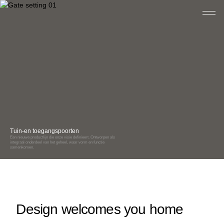
Tuin-en toegangspoorten
Post- & pakketbussen
Een nieuwe productlijn die onze visie definieert. Ontworpen als
integraal onderdeel van het geheel, waar vorm en functie
Zorgeloos post en pakketten ontvangen, ook als je niet thui
samenkomen.
Ontstaan uit eSafe, doorontwikkeld tot tijdloze oplossingen
Design welcomes you home