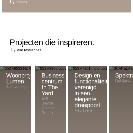
Ontdek
Projecten die inspireren.
Alle referenties
Woonproject
Het
Business
Design en
Spektr
Lumen
is
centrum
functionaliteit
Ljubljana
een
In The
verenigd
Scheveningen
investering,
Yard
in een
maar
elegante
E40
Deinze
er
draaipoort
(Camino
is
Meulebeke
Group)
niets
vergelijkbaars
op