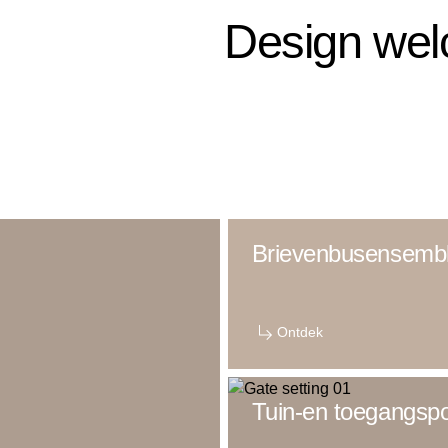
Design we
Brievenbusensemb
Ontdek
Tuin-en toegangsp