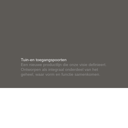
Tuin-en toegangspoorten
Post- & 
Een nieuwe productlijn die onze visie definieert.
Zorgeloo
Ontworpen als integraal onderdeel van het
je niet t
geheel, waar vorm en functie samenkomen.
doorontwi