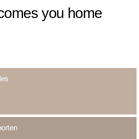
lcomes you home
les
oorten