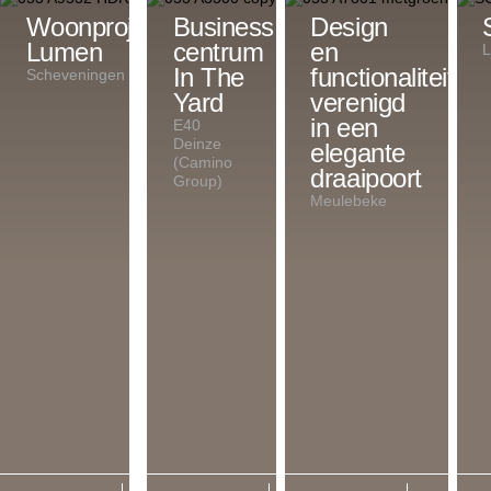
Woonproject
Het
Business
Design
Lumen
is
centrum
en
L
een
In The
functionaliteit
Scheveningen
investering,
Yard
verenigd
maar
in een
E40
Deinze
er
elegante
(Camino
is
draaipoort
Group)
niets
Meulebeke
vergelijkbaars
op
de
markt
qua
kwaliteit.
Ook
het
ontwerp,
met
de