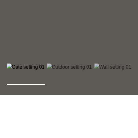
Brievenbusensembles
pakketbussen
Schaalbaar en modulair ontw
s post en pakketten ontvangen, ook als
appartementen en bedrijfsg
huis bent. Ontstaan uit eSafe,
vormt het iconische uitgangs
kkeld tot tijdloze oplossingen.
reeks doordachte ensembles.