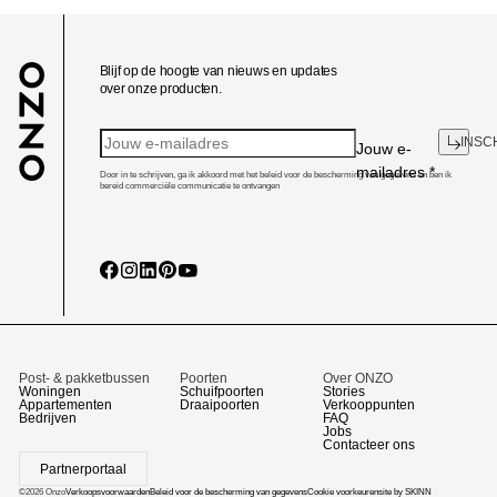
Blijf op de hoogte van nieuws en updates
over onze producten.
INSC
Jouw e-
mailadres
*
Door in te schrijven, ga ik akkoord met het beleid voor de bescherming van gegevens en ben ik
bereid commerciële communicatie te ontvangen
Post- & pakketbussen
Poorten
Over ONZO
Woningen
Schuifpoorten
Stories
Appartementen
Draaipoorten
Verkooppunten
Bedrijven
FAQ
Jobs
Contacteer ons
Partnerportaal
©2026 Onzo
Verkoopsvoorwaarden
Beleid voor de bescherming van gegevens
Cookie voorkeuren
site by SKINN