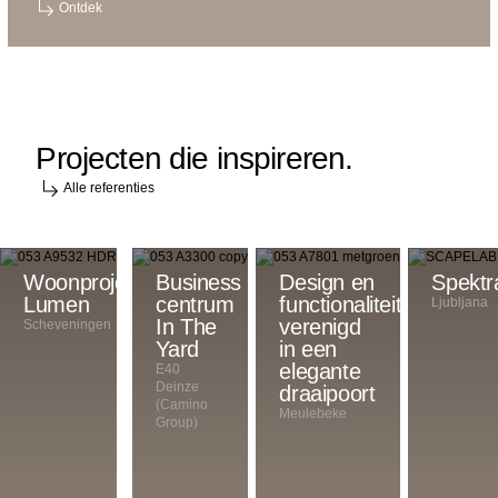
Ontdek
Projecten die inspireren.
Alle referenties
Woonproject
Het
Business
Design en
Spektr
Lumen
is
centrum
functionaliteit
Ljubljana
een
In The
verenigd
Scheveningen
investering,
Yard
in een
maar
elegante
E40
Deinze
er
draaipoort
(Camino
is
Meulebeke
Group)
niets
vergelijkbaars
op