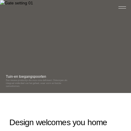
Tuin-en toegangspoorten
Post- & pakketbussen
Een nieuwe productlijn die onze visie definieert. Ontworpen als
integraal onderdeel van het geheel, waar vorm en functie
Zorgeloos post en pakketten ontvangen, ook als je niet thui
samenkomen.
Ontstaan uit eSafe, doorontwikkeld tot tijdloze oplossingen
Design welcomes you home