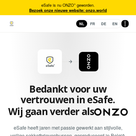
eSafe is nu ONZO® geworden.
Bezoek onze nieuwe website: onzo.world
NL
FR
DE
EN
Bedankt voor uw
vertrouwen in eSafe.
Wij gaan verder als
eSafe heeft jaren met passie gewerkt aan stijlvolle,
veilige pakketbrievenbussen, geproduceerd in België.