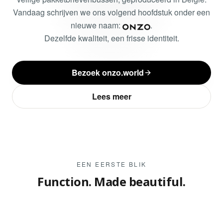
Vandaag schrijven we ons volgend hoofdstuk onder een
nieuwe naam:
.
Dezelfde kwaliteit, een frisse identiteit.
Bezoek onzo.world
Lees meer
EEN EERSTE BLIK
POST- EN PAKKETENSEMBLES
TUIN- EN TOEGANGSPOORTEN
PAKKETBRIEVENBUSSEN
Function. Made beautiful.
Slim. Modulair. Iconisch.
Nieuwe generatie poortenbouw.
Strakke lijnen. Duurzame materialen.